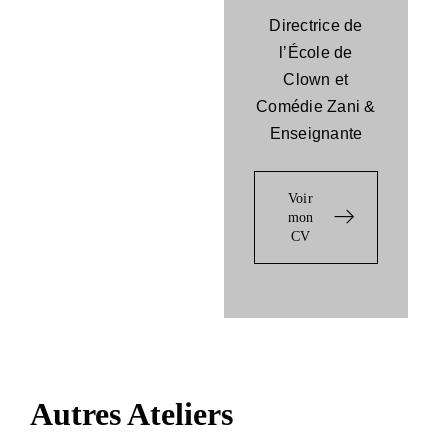
Directrice de
l’École de
Clown et
Comédie Zani &
Enseignante
Voir
mon
CV
Autres Ateliers