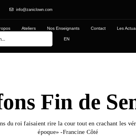
info@zaniclown.com
ropos
Ateliers
Nos Enseignants
Contact
Les Actual
EN
fons Fin de Se
s du roi faisaient rire la cour tout en crachant les vér
époque» -Francine Côté