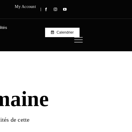
My Account
ités
Calendrier
maine
ités de cette