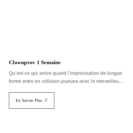
Clownprov 1 Semaine
Qu’est-ce qui arrive quand l’improvisation de longue
forme entre en collision joyeuse avec le merveilleux
désastre du clown? Dans ClownProv, Isaak Kessler
invite les artistes à explorer une approche
En Savoir Plus
spontanée, physique, audacieuse et profondément
ludique de la comédie.