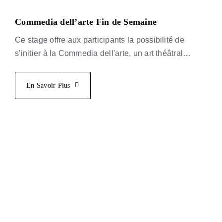
Commedia dell’arte Fin de Semaine
Ce stage offre aux participants la possibilité de
s'initier à la Commedia dell'arte, un art théâtral
d'origine italienne qui, selon de nombreux
spécialistes, est à l'origine de ce que nous appelons
En Savoir Plus
aujourd'hui le théâtre professionnel.