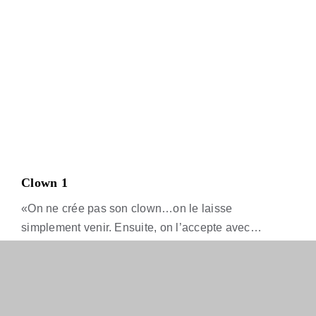
Clown 1
«On ne crée pas son clown…on le laisse
simplement venir. Ensuite, on l’accepte avec
affection et on le partage avec les autres. Un travail
de simplicité, sincérité, vulnérabilité et plaisir de
En Savoir Plus
jeu.» – Francine Côté