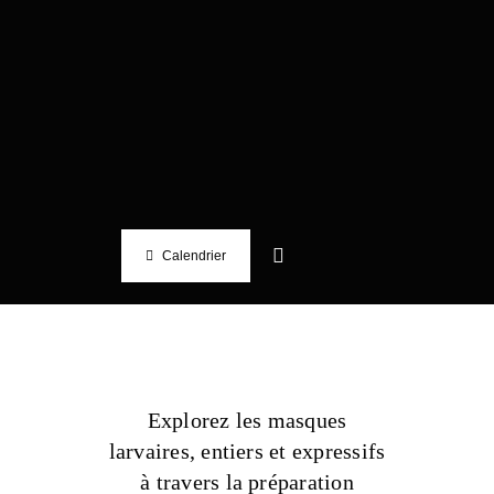
Skip
to
content
Calendrier
Explorez les masques
larvaires, entiers et expressifs
à travers la préparation