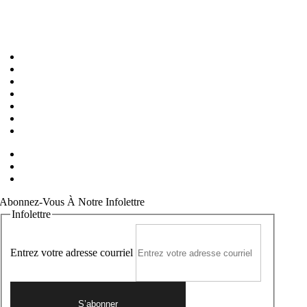
Accueil
À propos
Ateliers
Programme
Ateliers
Nos Enseignants
FAQ
Politique de confidentialité
Conditions Générales
Contact
Abonnez-Vous À Notre Infolettre
Infolettre
Entrez votre adresse courriel
S’abonner